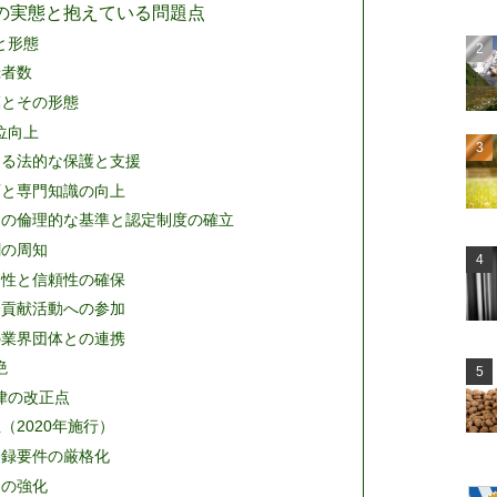
の実態と抱えている問題点
と形態
録者数
模とその形態
位向上
する法的な保護と支援
育と専門知識の向上
ての倫理的な基準と認定制度の確立
割の周知
明性と信頼性の確保
会貢献活動への参加
の業界団体との連携
絶
律の改正点
（2020年施行）
登録要件の厳格化
則の強化