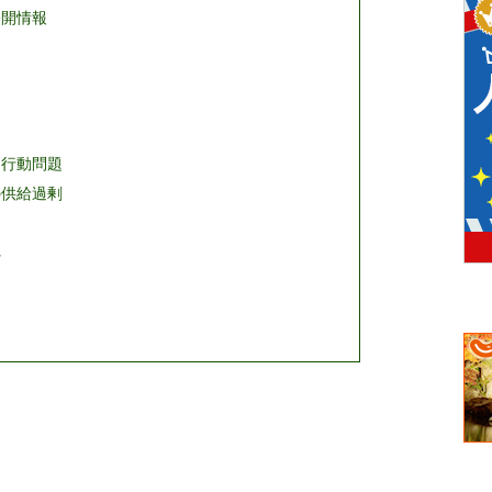
公開情報
如
と行動問題
の供給過剰
れ