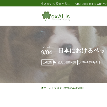
生きがいを愛犬と共に — A purpose of life with you
2024
日本におけるペッ
9/04
広告
2024年9月4日
愛犬の基礎知識
ホーム
ブログ
愛犬の基礎知識