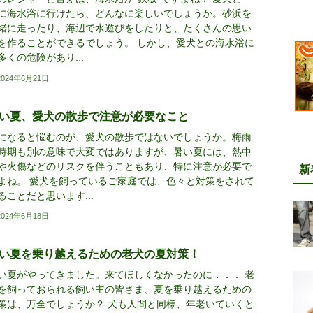
に海水浴に行けたら、どんなに楽しいでしょうか。砂浜を
緒に走ったり、海辺で水遊びをしたりと、たくさんの思い
を作ることができるでしょう。 しかし、愛犬との海水浴に
多くの危険があり...
2024年6月21日
い夏、愛犬の散歩で注意が必要なこと
になると悩むのが、愛犬の散歩ではないでしょうか。梅雨
時期も別の意味で大変ではありますが、暑い夏には、熱中
や火傷などのリスクを伴うこともあり、特に注意が必要で
新
よね。 愛犬を飼っているご家庭では、色々と対策をされて
ることだと思います...
2024年6月18日
い夏を乗り越えるための老犬の夏対策！
い夏がやってきました。来てほしくなかったのに．．． 老
を飼っておられる飼い主の皆さま、夏を乗り越えるための
策は、万全でしょうか？ 犬も人間と同様、年老いていくと