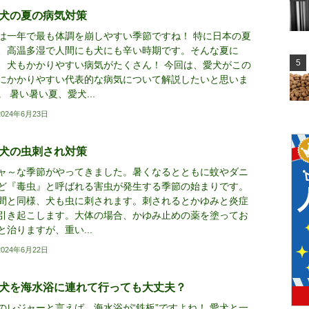
犬の夏の病気対策
は一年で最も体調を崩しやすい季節ですね！ 特に日本の夏
、高温多湿で人間にも犬にも辛い時期です。そんな夏に
、犬もかかりやすい病気がたくさん！ 今回は、愛犬がこの
にかかりやすい代表的な病気について解説したいと思いま
。 暑い暑い夏、愛犬...
2024年6月23日
犬の虫刺され対策
ャ～な季節がやってきました。暑くなるとともに蚊やダニ
ど『毒虫』と呼ばれる害虫が発生する季節の始まりです。
間と同様、犬も虫に刺されます。刺されるとかゆみと炎症
引き起こします。大体の場合、かゆみ止めの薬を塗ってお
と治りますが、重い...
2024年6月22日
犬を海水浴に連れて行っても大丈夫？
のレジャーと言えば、海水浴が“鉄板”ですよね！ 愛犬と一