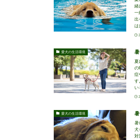
緒
一
出
は
暑
愛犬の生活環境
夏
の
症
す
い
暑
愛犬の生活環境
暑
犬
対