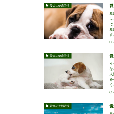
愛
愛犬の健康管理
夏
は
は
夏
す
愛
愛犬の健康管理
イ
な
人
を
く
愛
愛犬の生活環境
夏