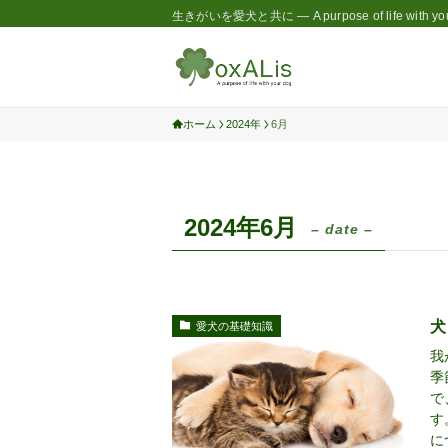
生きがいを愛犬と共に — A purpose of life with you
ホーム
2024年
6月
2024年6月
– date –
犬
愛犬の基礎知識
我
季
で
す
に