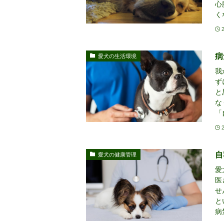
心
く
病
愛犬の生活環境
我
ず
と
な
「
自
愛犬の健康管理
愛
医
せ
と
病