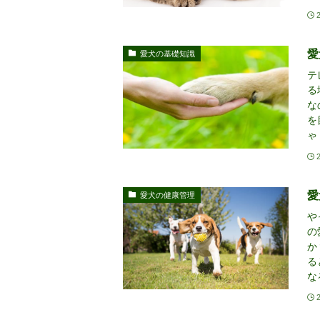
愛
愛犬の基礎知識
テ
る
な
を
ゃ
愛
愛犬の健康管理
や
の
か
る
な