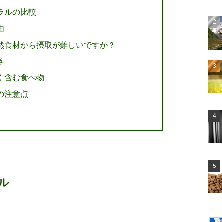
ラルの比較
由
然食材から摂取が難しいですか？
き
く含む食べ物
の注意点
ル