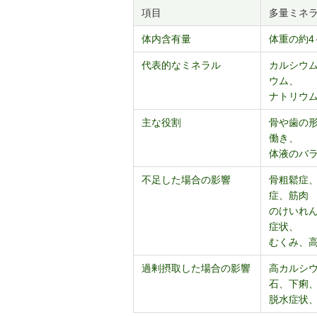
項目
多量ミネ
体内含有量
体重の約4
代表的なミネラル
カルシウ
ウム、
ナトリウ
主な役割
骨や歯の
働き、
体液のバ
不足した場合の影響
骨粗鬆症
症、筋肉
のけいれ
症状、
むくみ、
過剰摂取した場合の影響
高カルシ
石、下痢
脱水症状