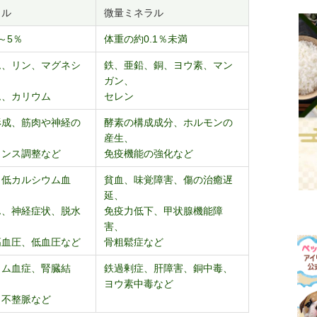
ラル
微量ミネラル
～5％
体重の約0.1％未満
ム、リン、マグネシ
鉄、亜鉛、銅、ヨウ素、マン
ガン、
ム、カリウム
セレン
形成、筋肉や神経の
酵素の構成成分、ホルモンの
産生、
ランス調整など
免疫機能の強化など
、低カルシウム血
貧血、味覚障害、傷の治癒遅
延、
ん、神経症状、脱水
免疫力低下、甲状腺機能障
害、
高血圧、低血圧など
骨粗鬆症など
ウム血症、腎臓結
鉄過剰症、肝障害、銅中毒、
、
ヨウ素中毒など
、不整脈など