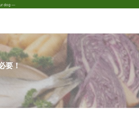
r dog —
必要！