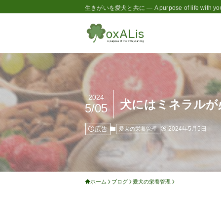
生きがいを愛犬と共に — A purpose of life with you
2024
犬にはミネラルが
5/05
広告
2024年5月5日
愛犬の栄養管理
ホーム
ブログ
愛犬の栄養管理