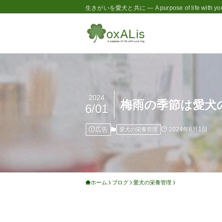
生きがいを愛犬と共に — A purpose of life with you
2024
梅雨の季節は愛犬
6/01
広告
2024年6月1日
愛犬の栄養管理
ホーム
ブログ
愛犬の栄養管理